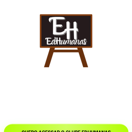
PROFESSOR(A) DE
GEOGRAFIA
Ensino bem planejado, com materiais consistentes e
bem elaborados.
Conteúdos que unem qualidade pedagógica,
clareza e economia de tempo para o professor.