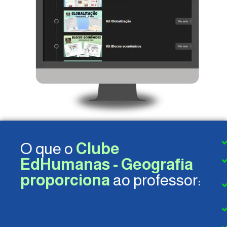
O que o
Clube
EdHumanas - Geografia
proporciona
ao professor: