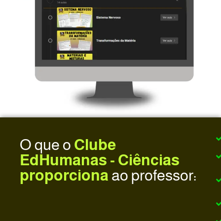
O que o
Clube
EdHumanas - Ciências
proporciona
ao professor: